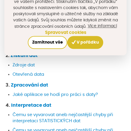
ve vašem prohlížeči. Stisknutím tlačítka „V pořádku“
obce.
souhlasíte s nastavením cookies tak, abychom vám
poskytovali smysluplné a užitečné služby na základě
Osnova kurzu:
vašich údajů. Svůj souhlas můžete kdykoli změnit na
Více informací
stránce zpracování osobních údajů.
1.
Důležitost dat a jejich typy
Spravovat cookies
Jaké typy dat existují aneb data nemusí být pouze
Zamítnout vše
V pořádku
čísla
2.
Získání dat
Zdroje dat
Otevřená data
3.
Zpracování dat
Jaké aplikace se hodí pro práci s daty?
4.
Interpretace dat
Čemu se vyvarovat aneb nejčastější chyby při
interpretaci STATISTICKÝCH dat
Čemu se vyvarovat aneb nejčastější chyby při