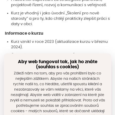
projektové řízení, rozvoj a komunikaci s veřejností.
Kurz je vhodný i jako úvodní „Školení pro nové
starosty“ a pro ty, kdo chtějí prakticky zlepšit práci s
daty v obci.
Informace o kurzu
Kurz vznikl v roce 2023 (aktualizace kurzu v březnu
2024).
Časová náročnost: cca 8 hodin (možnost vracet se
k obsahu).
Aby web fungoval tak, jak ho znáte
(souhlas s cookies)
Stručná anotace a předpoklady ke studiu najdete v
Záleží nám na tom, aby pro vás prohlížení bylo co
přiloženém dokumentu:
ZDE
(otevře PDF).
nejlepším zážitkem. Abyste na našich stránkách
Inspiraci pro praktická data hledejte na portálu
rychle našli to, co hledáte, ušetřili spoustu klikání a
Data KHK:
www.datakhk.cz
nezobrazovaly se vám reklamy na věci, které vás
nezajímají. Abyste web viděli v zobrazení na které jste
Získejte praktické dovednosti, které okamžitě využijete
zvyklí a nemuseli se pokaždé přihlašovat. Proto od vás
při tvorbě analýz, strategických dokumentů a
potřebujeme souhlas se zpracováním souborů
cookies - malých souborů, které se dočasně ukládají
komunikaci s veřejností a rozvíjejte kompetence své