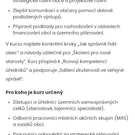
strategické řízení obce a projektové řízení.
Zlepšit komunikaci s občany pomocí datově
podložených výstupů.
Připravit podklady pro rozhodování v oblastech
financování obcí a územního plánování.
V kurzu najdete konkrétní kroky „Jak správně řídit
obec“ a návody užitečné pro „Školení pro nové
starosty“. Kurz přispívá k „Rozvoji kompetencí
úředníků“ a podporuje „Sdílení zkušeností ve veřejné
správě“.
Pro koho je kurz určený
Zástupci a úředníci územních samosprávných
celků (starostové, tajemníci, specialisté).
Odborní pracovníci místních akčních skupin (MAS)
a svazků obcí.
Pracovníci odpovědní za strategické plánování,