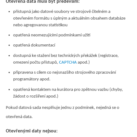
Otevřená data musí být především:
přístupná jako datové soubory ve strojově čitelném a
otevřeném formátu s úplným a aktuálním obsahem databáze
nebo agregovanou statistikou
opatřená neomezujícími podmínkami užití
opatřená dokumentací
dostupná ke stažení bez technických překážek (registrace,
omezení počtu přístupů,
CAPTCHA
apod.)
připravena s cílem co nejsnazšího strojového zpracování
programátory apod.
opatřená kontaktem na kurátora pro zpětnou vazbu (chyby,
žádost o rozšíření apod.)
Pokud datová sada nesplňuje jednu z podmínek, nejedná se o
otevřená data.
Otevřenými daty nejsou: