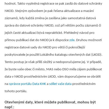
hodnot. Takto vyplněná registrace se pak zasílá do datové schránky
NKOD. Stejným způsobem je pak řešena aktualizace a mazání
záznamů, kdy každá změna je zasílána jako samostatná datová
zpráva do datové schránky NKOD, což při větším počtu záznamů či
jejich časté aktualizaci bývá nepraktické. Přehledný návod pro
přímou publikaci dat do NKOD je k dispozice
zde
. Druhou možností
registrace datové sady do NKOD pro větší či pokročilejší
poskytovatele je použití Lokálního katalogu otevřených dat (LKOD).
Tento postup je však příliš složitý a nedoporučujeme jej. V případě,
že byste vaše obec či město, MAS nebo DSO měla zájem publikovat
data v NKOD prostřednictvím LKOD, vám doporučujeme se obrátit
na
správce portálu Data KHK
a
sdílet vaše data
prostřednictvím
tohoto portálu.
Otevřenými daty, které můžete publikovat, mohou být
např.: