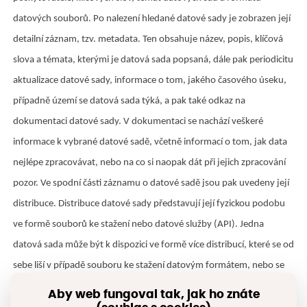
datových souborů. Po nalezení hledané datové sady je zobrazen její
detailní záznam, tzv. metadata. Ten obsahuje název, popis, klíčová
slova a témata, kterými je datová sada popsaná, dále pak periodicitu
aktualizace datové sady, informace o tom, jakého časového úseku,
případně území se datová sada týká, a pak také odkaz na
dokumentaci datové sady. V dokumentaci se nachází veškeré
informace k vybrané datové sadě, včetně informací o tom, jak data
nejlépe zpracovávat, nebo na co si naopak dát při jejich zpracování
pozor. Ve spodní části záznamu o datové sadě jsou pak uvedeny její
distribuce. Distribuce datové sady představují její fyzickou podobu
ve formě souborů ke stažení nebo datové služby (API). Jedna
datová sada může být k dispozici ve formě více distribucí, které se od
sebe liší v případě souboru ke stažení datovým formátem, nebo se
jedná o datovou službu. Každá distribuce pak má specifikovány své
Aby web fungoval tak, jak ho znáte
podmínky užití, datový formát a, pokud je k dispozici, strojově