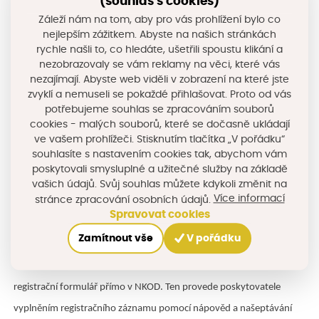
(souhlas s cookies)
Záleží nám na tom, aby pro vás prohlížení bylo co
čitelné schéma souboru ke stažení či specifikaci datové služby.
nejlepším zážitkem. Abyste na našich stránkách
rychle našli to, co hledáte, ušetřili spoustu klikání a
Jedním z lídru publikování otevřených dat v ČR je i Královéhradecký
nezobrazovaly se vám reklamy na věci, které vás
kraj, který k 1. 5. 2022 publikoval v NKOD celkem 54 datových sad.
nezajímají. Abyste web viděli v zobrazení na které jste
zvyklí a nemuseli se pokaždé přihlašovat. Proto od vás
Všechny datové sady jsou kromě NKOD dostupné i přímo na
potřebujeme souhlas se zpracováním souborů
datovém portálu Královéhradeckého kraje
Data KHK
. Přehled
cookies - malých souborů, které se dočasně ukládají
ve vašem prohlížeči. Stisknutím tlačítka „V pořádku“
všech
publikovaných otevřených datových sad
naleznete zde.
souhlasíte s nastavením cookies tak, abychom vám
poskytovali smysluplné a užitečné služby na základě
Pokud disponujete kvalitními vlastními daty v ucelených datových
vašich údajů. Svůj souhlas můžete kdykoli změnit na
Více informací
stránce zpracování osobních údajů.
sadách, možná by stálo za to je do NKOD registrovat. Registrovat
Spravovat cookies
datovou sadu do NKOD může poskytovatel dvěma základními
Zamítnout vše
V pořádku
způsoby. Pro drobnější či začínající poskytovatele, jejichž záznamy o
datových sadách se příliš nemění a není jich mnoho, slouží
registrační formulář přímo v NKOD. Ten provede poskytovatele
vyplněním registračního záznamu pomocí nápověd a našeptávání