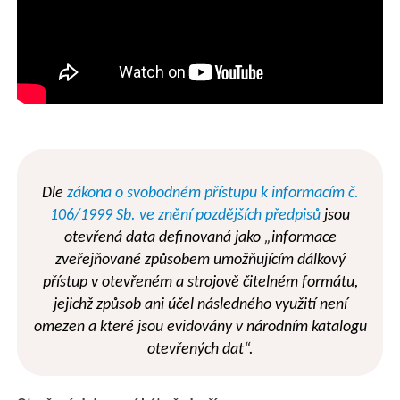
Dle
zákona o svobodném přístupu k informacím č.
106/1999 Sb. ve znění pozdějších předpisů
jsou
otevřená data definovaná jako „informace
zveřejňované způsobem umožňujícím dálkový
přístup v otevřeném a strojově čitelném formátu,
jejichž způsob ani účel následného využití není
omezen a které jsou evidovány v národním katalogu
otevřených dat“.