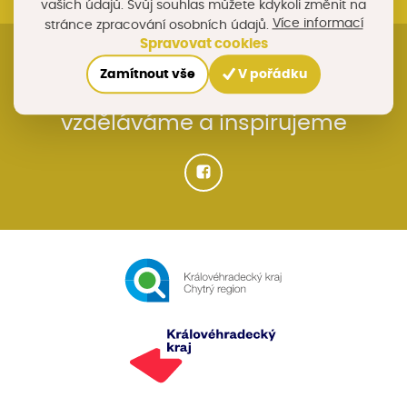
vašich údajů. Svůj souhlas můžete kdykoli změnit na
Více informací
stránce zpracování osobních údajů.
Spravovat cookies
Rozvíjíme náš kraj
Zamítnout vše
V pořádku
vzděláváme a inspirujeme