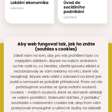
Lokální ekonomika
Úvod do
sociálního
otevřeno
podnikání
uzavřeno
Aby web fungoval tak, jak ho znáte
(souhlas s cookies)
Záleží nám na tom, aby pro vás prohlížení bylo co
Registrujte si náš newsletter
nejlepším zážitkem. Abyste na našich stránkách
rychle našli to, co hledáte, ušetřili spoustu klikání a
Nebo nám napište na e-mail
nezobrazovaly se vám reklamy na věci, které vás
akademie@chytryregion.cz
nezajímají. Abyste web viděli v zobrazení na které jste
Stáhněte si mobilní aplikaci Chytrý region
zvyklí a nemuseli se pokaždé přihlašovat. Proto od vás
Facebook Chytrého regionu
potřebujeme souhlas se zpracováním souborů
cookies - malých souborů, které se dočasně ukládají
ve vašem prohlížeči. Stisknutím tlačítka „V pořádku“
Přihlásit k odběru
souhlasíte s nastavením cookies tak, abychom vám
poskytovali smysluplné a užitečné služby na základě