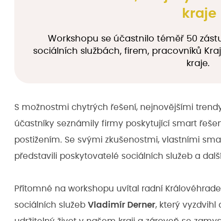
kraje
Workshopu se účastnilo téměř 50 zástu
sociálních službách, firem, pracovníků K
kraje.
S možnostmi chytrých řešení, nejnovějšími trendy 
účastníky seznámily firmy poskytující smart řeš
postižením. Se svými zkušenostmi, vlastními smar
představili poskytovatelé sociálních služeb a dal
Přítomné na workshopu uvítal radní Královéhrad
sociálních služeb
Vladimír Derner
, který vyzdvihl