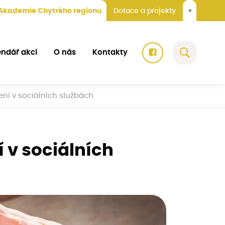
Akademie Chytrého regionu
Dotace a projekty
▼
endář akcí
O nás
Kontakty
ní v sociálních službách
 v sociálních