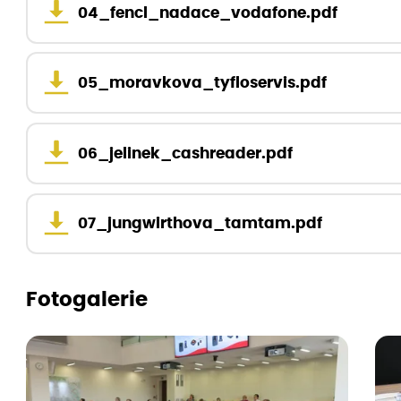
04_fencl_nadace_vodafone.pdf
05_moravkova_tyfloservis.pdf
06_jelinek_cashreader.pdf
07_jungwirthova_tamtam.pdf
Fotogalerie