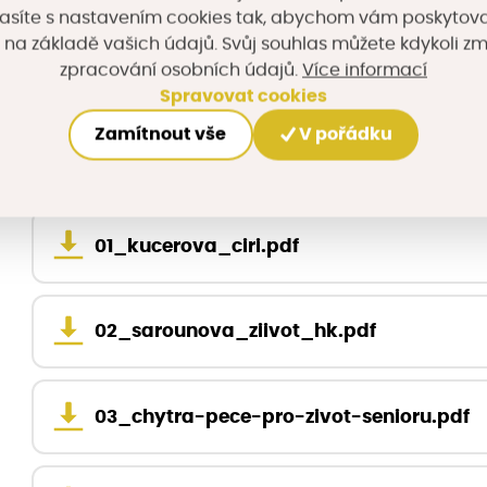
Pozvánka:
Pozvánka ke st
asíte s nastavením cookies tak, abychom vám poskytova
 na základě vašich údajů. Svůj souhlas můžete kdykoli z
Program:
Program ke sta
Více informací
zpracování osobních údajů.
Leták:
Shrnutí works
Spravovat cookies
Zamítnout vše
V pořádku
Soubory ke stažení
01_kucerova_ciri.pdf
02_sarounova_ziivot_hk.pdf
03_chytra-pece-pro-zivot-senioru.pdf