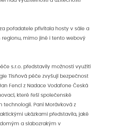
el nad využitelností a užitečností
za pořadatele přivítala hosty v sále a
m regionu, mimo jiné i tento webový
éče s.r.o. představily možnosti využití
ogie Tísňová péče zvyšují bezpečnost
. Jan Fencl z Nadace Vodafone Česká
inovací, které řeší společenské
 technologií. Paní Morávková z
praktickými ukázkami představila, jaké
idomým a slabozrakým v