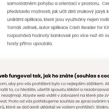
samostatném pohybu a orientaci v prostoru. Cen
představilo možnosti, jak učit děti znakový jazyk k
unikátní aplikace, které jsou využívány nejen rodi
Tomáš Jelínek, autor aplikace Cash Reader for iOS,
rozpoznává hodnoty bankovek pro více než 40 s
hosty přímo upoutala.
Workshop Chytrá řešení v sociálních službá
eb fungoval tak, jak ho znáte (souhlas s co
Termín:
24. 4. 2019
om, aby pro vás prohlížení bylo co nejlepším zážitkem. A
Místo konání:
Krajský úřad K
ašli to, co hledáte, ušetřili spoustu klikání a nezobrazo
s nezajímají. Abyste web viděli v zobrazení na které jste zv
Jakub Semerád 
Moderoval:
vat. Proto od vás potřebujeme souhlas se zpracováním 
inovací)
, které se dočasně ukládají ve vašem prohlížeči. Stisknu