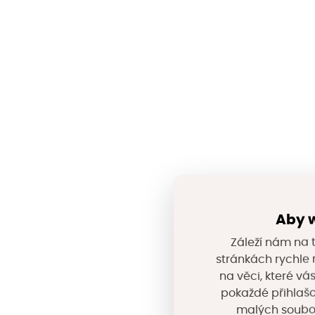
Aby w
Záleží nám na t
stránkách rychle n
na věci, které vá
pokaždé přihlašo
malých souborů