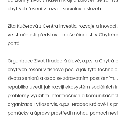
udržitelný život v našem kraji a zároveň se zamysl
chytrých řešení v rozvoji sociálních služeb.
Zita Kučerová z Centra investic, rozvoje a inovací 
ve stručnosti představila naše činnosti v Chytré
portál.
Organizace Život Hradec Králové, o.p.s. a Chytrá p
chytrých řešení v tísňové péči a jak tyto technol
života seniorů a osob se zdravotním postižením
republika uvedl, jak rozvíjí ekosystém sociálních 
problémy využitím informačních a komunikačních
organizace Tyfloservis, o.p.s. Hradec Králové i s 
pomůcky a úpravy prostředí mohou pomoci nev