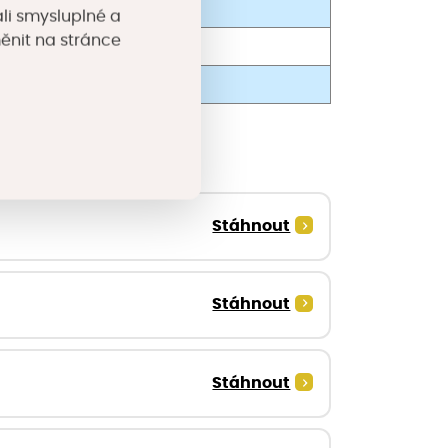
ažení
li smysluplné a
měnit na stránce
žení
hopu
Stáhnout
Stáhnout
Stáhnout