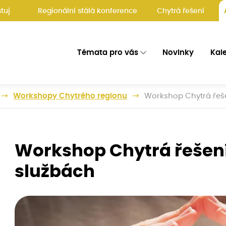
tuj
Regionální stálá konference
Chytrá řešení
Témata pro vás
Novinky
Kal
Workshopy Chytrého regionu
Workshop Chytrá řeše
Workshop Chytrá řešení
službách