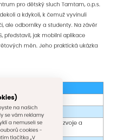
trum pro dětský sluch Tamtam, o.p.s.
dekoli a kdykoli, k čemuž vyvinuli
či, ale odborníky a studenty. Na závěr
 představil, jak mobilní aplikace
větových měn. Jeho praktická ukázka
ch
okies)
byste na našich
rálovéhradeckého kraje
valy se vám reklamy
yklí a nemuseli se
(Centrum investic, rozvoje a
souborů cookies -
tím tlačítka „V