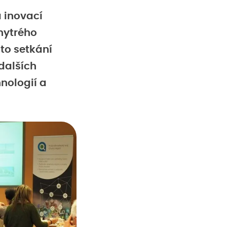
a inovací
hytrého
to setkání
 dalších
nologií a