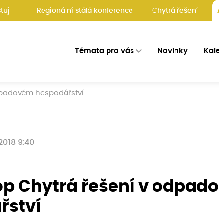
tuj
Regionální stálá konference
Chytrá řešení
Témata pro vás
Novinky
Kal
dpadovém hospodářství
 2018 9:40
p Chytrá řešení v odpad
řství