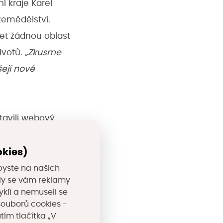
í kraje Karel
zemědělství.
jet žádnou oblast
ivotů.
„Zkusme
šejí nové
stavili webový
ílem je podat na
t přístupů –
okies)
rová.
byste na našich
valy se vám reklamy
yklí a nemuseli se
častníky s
souborů cookies -
tím tlačítka „V
 z dotačních