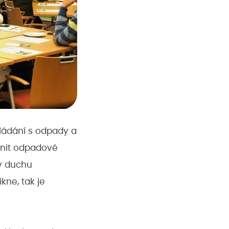
kládání s odpady a
ivnit odpadové
 v duchu
kne, tak je