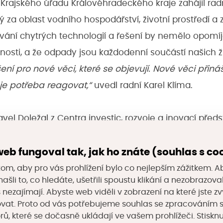
Krajského úřadu Královéhradeckého kraje zahájil radn
 za oblast vodního hospodářství, životní prostředí a 
žívání chytrých technologií a řešení by nemělo opomí
čnosti, a že odpady jsou každodenní součástí našich ž
ení pro nové věci, které se objevují. Nové věci přiná
je potřeba reagovat,“
uvedl radní Karel Klíma.
vel Doležal z Centra investic, rozvoje a inovací před
ion a jeho přínos nejen obcím v našem kraji.
„Naším c
elné a srozumitelné informace o obsáhlém poli smar
eb fungoval tak, jak ho znáte (souhlas s co
slouží náš portál chytrého regionu,“
řekla Zita Kuče
om, aby pro vás prohlížení bylo co nejlepším zážitkem. A
ašli to, co hledáte, ušetřili spoustu klikání a nezobrazo
s nezajímají. Abyste web viděli v zobrazení na které jste zv
tupce Státního fondu životního prostředí, seznámil ú
vat. Proto od vás potřebujeme souhlas se zpracováním 
, které se dočasně ukládají ve vašem prohlížeči. Stisknu
ování projektů s tématem odpadového hospodářství