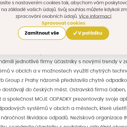
asíte s nastavením cookies tak, abychom vám poskytova
města Hradce Králové a starostové obcí Dubence a Kně
 na základě vašich údajů. Svůj souhlas můžete kdykoli z
dářství funguje v jejich obcích, jaká chytrá řešení ji
Více informací
zpracování osobních údajů.
Spravovat cookies
 další rozšiřování.
Zamítnout vše
V pořádku
likaci pro sledování a evidenci odpadového hospodář
na obce a města představila královéhradecká firma T
ámili jednotlivé firmy účastníky s novými trendy v z
mů v obcích a v možnostech využití chytrých techno
rb Group z Prahy názorně představila chytré odpadko
 dostávají do českých měst. Ostravská firma Gaben,
R a společnost MOJE ODPADKY prezentovaly svoje ap
dpadových systémů v obcích a městech, které ušetří n
ní náročnost likvidace odpadů. Nezisková organizace IN