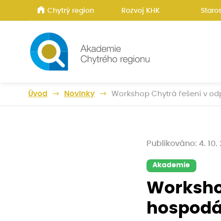
Chytrý region
Rozvoj KHK
Staros
Úvod
Novinky
Workshop Chytrá řešení v o
Publikováno: 4. 10.
Akademie
Worksho
hospodá