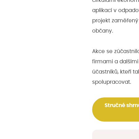
cirkulární ekonom
aplikací v odpado
projekt zaměřený 
občany.
Akce se zúčastnilo
firmami a dalšími
účastníků, kteří 
spolupracovat.
Stručné shrnu