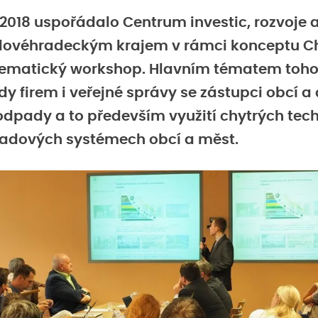
a 2018 uspořádalo Centrum investic, rozvoje 
álovéhradeckým krajem v rámci konceptu C
 tematický workshop. Hlavním tématem toho
dy firem i veřejné správy se zástupci obcí a
odpady a to především využití chytrých tech
adových systémech obcí a měst.