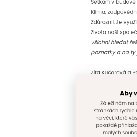
Setkání v budově 
Klíma, zodpovědný
Zdůraznil, že vyu
života naší spole
všichni hledat řeš
poznatky a na ty 
Zita Kučerová a Pa
portál Chytrý reg
jednom místě čit
Aby w
především k tomu 
Záleží nám na t
stránkách rychle n
na věci, které vá
Tomáš Prokop, zás
pokaždé přihlašo
malých souborů
možnostmi financ