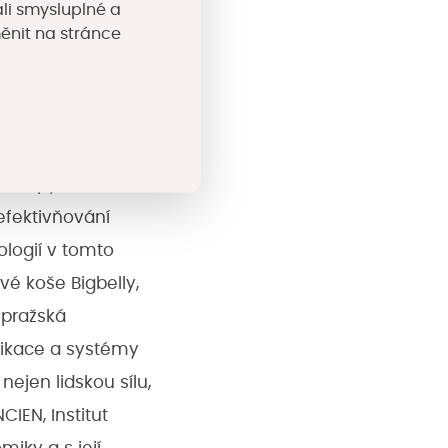
li smysluplné a
žice představili,
měnit na stránce
ž zavedli a jaké
ství
-mapy. V dalších
efektivňování
logií v tomto
vé koše Bigbelly,
 pražská
likace a systémy
ejen lidskou sílu,
CIEN, Institut