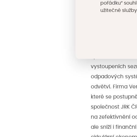
pořádku“ souhl
zdrojů. Zástupci 
užitečné služby
jak odpadové hospo
mají vize na jejich
Svoji webovou ap
specializovanou 
vystoupeních sezn
odpadových systé
odvětví. Firma Ve
které se postupně
společnost JRK Č
na zefektivnění o
ale sníží i finanč