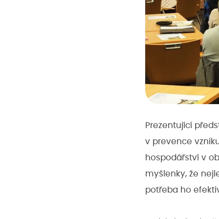
Prezentující před
v prevence vzniku
hospodářství v obc
myšlenky, že nejle
potřeba ho efektiv