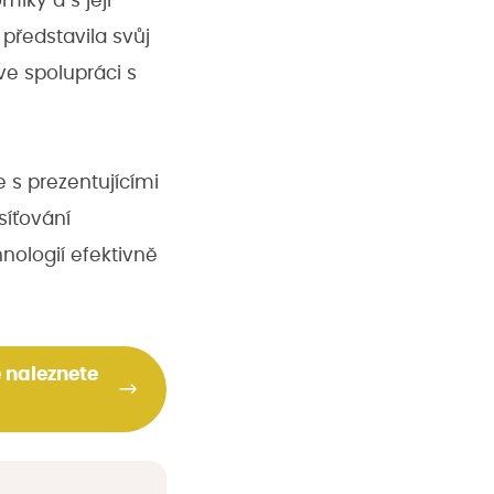
iky a s její
představila svůj
ve spolupráci s
e s prezentujícími
síťování
nologií efektivně
e naleznete