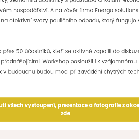
iky, seznámila účastníky s podstatou cirkulární ekonom
vém hospodářství. A na závěr firma Energo solutions 
na efektivní svozy pouličního odpadu, který funguje 
 přes 50 účastníků, kteří se aktivně zapojili do diskuz
 přednášejícími. Workshop posloužil i k vzájemnému 
tak v budoucnu budou moci při zavádění chytrých tech
tí všech vystoupení, prezentace a fotografie z akc
zde