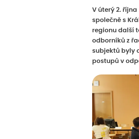
V úterý 2. říjn
společně s Kr
regionu další
odborníků z řa
subjektů byly 
postupů v odp