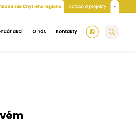
Akademie Chytrého regionu
Dotace a projekty
▼
endář akcí
O nás
Kontakty
ovém