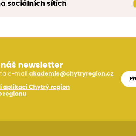
na sociálních sítích
i náš newsletter
na e-mail
akademie@chytryregion.cz
Př
í aplikaci Chytrý region
 regionu