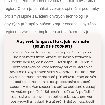
strategického dokumentu v oblasti smart city / smart
region. Cílem je pomáhat vytvářet optimální podmínky
pro smysluplné zavádění chytrých technologií a
chytrých přístupů v našem kraji. Koncepci Chytrého
regionu a vše o její implementaci na území kraje
naleznete
ZDE
.
Aby web fungoval tak, jak ho znáte
(souhlas s cookies)
Záleží nám na tom, aby pro vás prohlížení bylo co
Stručné seznámení s kurzem, jeho obsah a
nejlepším zážitkem. Abyste na našich stránkách
předpoklady ke studiu se dozvíte
ZDE
.
rychle našli to, co hledáte, ušetřili spoustu klikání a
nezobrazovaly se vám reklamy na věci, které vás
nezajímají. Abyste web viděli v zobrazení na které jste
zvyklí a nemuseli se pokaždé přihlašovat. Proto od vás
Kurz v rekonsstrukci
potřebujeme souhlas se zpracováním souborů
cookies - malých souborů, které se dočasně ukládají
ve vašem prohlížeči. Stisknutím tlačítka „V pořádku“
Časová náročnost:
cca 1h (možnost se
souhlasíte s nastavením cookies tak, abychom vám
ke kurzu vracet)
poskytovali smysluplné a užitečné služby na základě