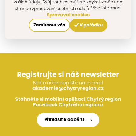
vašich údajů. Svůj souhlas můžete kdykoli změnit na
Více informací
stránce zpracování osobních údajů.
Spravovat cookies
Sdílejte na sociálních sítích
Zamítnout vše
V pořádku
Registrujte si náš newsletter
Nebo nám napište na e-mail
akademie@chytryregion.cz
Stáhněte si mobilní aplikaci Chytrý region
Facebook Chytrého regionu
Přihlásit k odběru