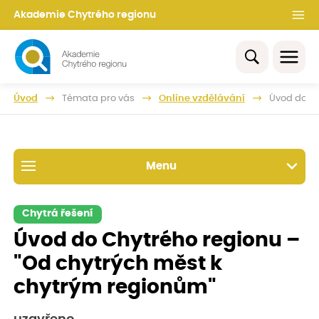
Akademie Chytrého regionu
Úvod
Témata pro vás
Online vzdělávání
Úvod do Ch
Menu
Chytrá řešení
Úvod do Chytrého regionu –
"Od chytrých měst k
chytrým regionům"