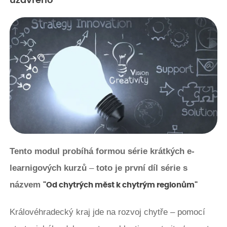
uzavřeno
Tento modul probíhá formou série krátkých e-
learnigových kurzů
–
toto je první díl série s
názvem
"Od chytrých měst k chytrým regionům"
Královéhradecký kraj jde na rozvoj chytře – pomocí