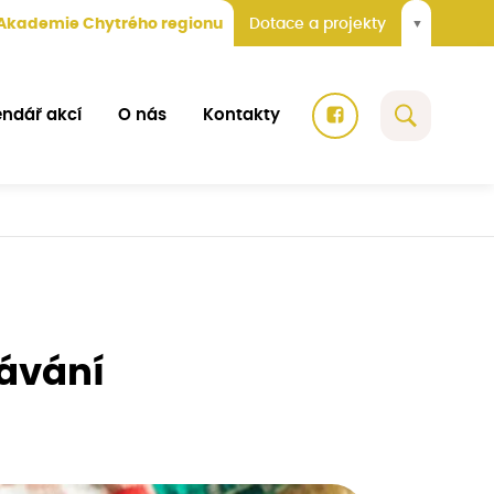
Akademie Chytrého regionu
Dotace a projekty
▼
endář akcí
O nás
Kontakty
ávání