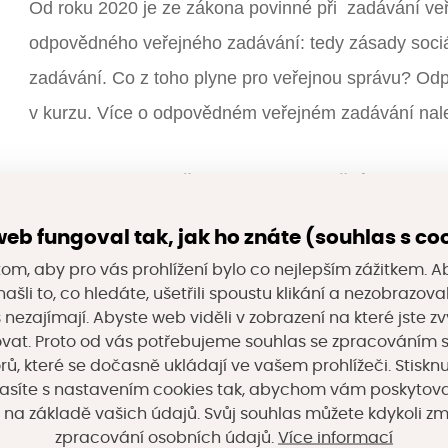
Od roku 2020 je ze zákona povinné při zadávání ve
odpovědného veřejného zadávání: tedy zásady soci
zadávání. Co z toho plyne pro veřejnou správu? Odp
v kurzu. Více o odpovědném veřejném zadávání na
Tento modul proběhl formou prezenčního seminá
formou e-learnigového kurzu.
Informace k semináři
eb fungoval tak, jak ho znáte (souhlas s co
naleznete
ZDE
.
om, aby pro vás prohlížení bylo co nejlepším zážitkem. A
ašli to, co hledáte, ušetřili spoustu klikání a nezobrazo
Osnova kurzu:
s nezajímají. Abyste web viděli v zobrazení na které jste zv
vat. Proto od vás potřebujeme souhlas se zpracováním 
Lekce 1: Seminář k odpovědnému veřejnému zadá
, které se dočasně ukládají ve vašem prohlížeči. Stisknu
Lekce 2: Úvodní slovo k semináři – činnosti a akti
asíte s nastavením cookies tak, abychom vám poskytova
 na základě vašich údajů. Svůj souhlas můžete kdykoli z
Lekce 3: Úvod do odpovědného veřejného zadává
Více informací
zpracování osobních údajů.