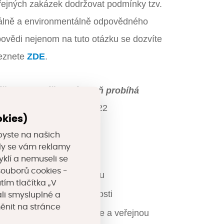
řejných zakázek dodržovat podmínky tzv.
álně a environmentálně odpovědného
ovědi nejenom na tuto otázku se dozvíte
leznete
ZDE
.
ře a webináře a zároveň probíhá
, který proběhl 13. 1. 2022
okies)
byste na našich
valy se vám reklamy
yklí a nemuseli se
souborů cookies -
vání pro veřejnou správu
tím tlačítka „V
vity, spolupráce a souvislosti
li smysluplné a
měnit na stránce
ní se zaměřením na obce a veřejnou