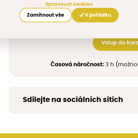
správu
Spravovat cookies
Lekce 4: Příklady dobré praxe z regionu – odpov
Zamítnout vše
V pořádku
Vstup do kur
Časová náročnost:
3 h (možnos
Sdílejte na sociálních sítích