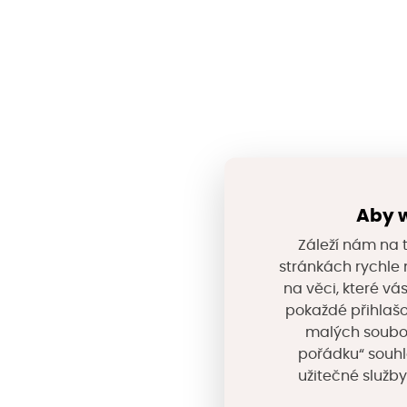
Aby w
Záleží nám na t
stránkách rychle n
na věci, které vá
pokaždé přihlašo
malých souborů
pořádku“ souhl
užitečné služby