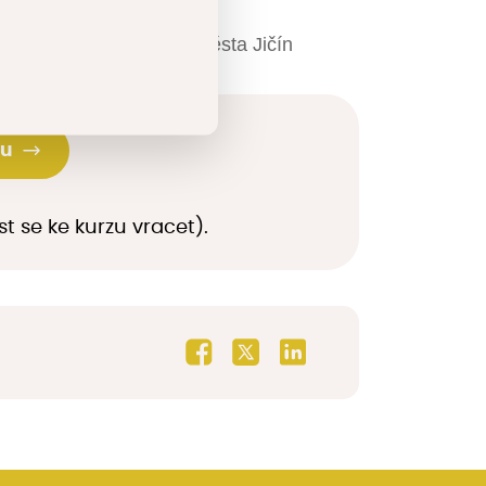
ědné veřejné zadávání Města Jičín
zu
t se ke kurzu vracet).