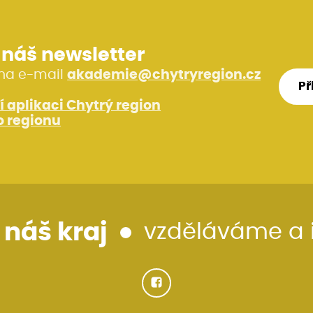
i náš newsletter
na e-mail
akademie@chytryregion.cz
Př
í aplikaci Chytrý region
 regionu
 náš kraj
vzděláváme a 