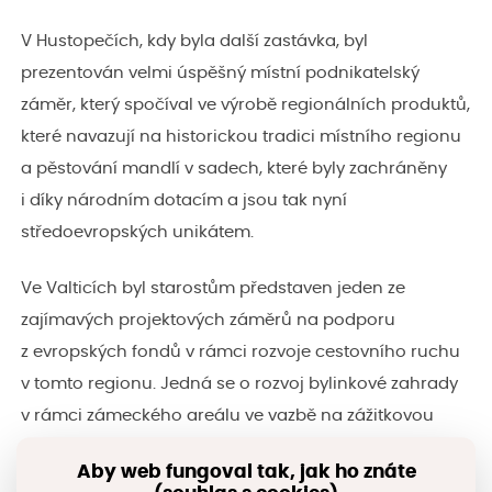
V Hustopečích, kdy byla další zastávka, byl
prezentován velmi úspěšný místní podnikatelský
záměr, který spočíval ve výrobě regionálních produktů,
které navazují na historickou tradici místního regionu
a pěstování mandlí v sadech, které byly zachráněny
i díky národním dotacím a jsou tak nyní
středoevropských unikátem.
Ve Valticích byl starostům představen jeden ze
zajímavých projektových záměrů na podporu
z evropských fondů v rámci rozvoje cestovního ruchu
v tomto regionu. Jedná se o rozvoj bylinkové zahrady
v rámci zámeckého areálu ve vazbě na zážitkovou
turistiku, jenž by mohl být podpořen právě v rámci
Aby web fungoval tak, jak ho znáte
připravované výzvy MAS Lednicko-valtický areál.