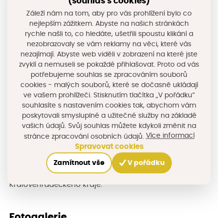
(souhlas s cookies)
Záleží nám na tom, aby pro vás prohlížení bylo co
Posledním zastavením v rámci dvoudenní exkurze byla
nejlepším zážitkem. Abyste na našich stránkách
Břeclav, kde zástupci obcí navštívili místní podnik,
rychle našli to, co hledáte, ušetřili spoustu klikání a
nezobrazovaly se vám reklamy na věci, které vás
který zajišťuje regionální autobusovou dopravu. Této
nezajímají. Abyste web viděli v zobrazení na které jste
firmě se mj. podařilo získat evropskou dotaci
zvyklí a nemuseli se pokaždé přihlašovat. Proto od vás
potřebujeme souhlas se zpracováním souborů
z Integrovaného regionálního operačního programu
cookies - malých souborů, které se dočasně ukládají
na nákup nízkoemisních a bezbariérových vozidel
ve vašem prohlížeči. Stisknutím tlačítka „V pořádku“
využívající alternativní palivo CNG.
souhlasíte s nastavením cookies tak, abychom vám
poskytovali smysluplné a užitečné služby na základě
vašich údajů. Svůj souhlas můžete kdykoli změnit na
Všichni účastníci exkurze hodnotili tuto akci za velice
Více informací
stránce zpracování osobních údajů.
inspirativní a přínosnou. Nově nabité zkušenosti
Spravovat cookies
a nové nápady jistě brzy uplatní ku prospěchu rozvoje
Zamítnout vše
V pořádku
svých obcí, mikroregionů, ale i celého území
Královéhradeckého kraje.
Fotogalerie