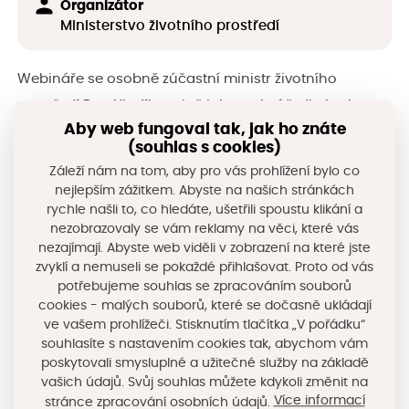
Organizátor
Ministerstvo životního prostředí
Webináře se osobně zúčastní ministr životního
prostředí Petr Hladík, stejně jako vrchní ředitel sekce
Aby web fungoval tak, jak ho znáte
ochrany životního prostředí David Surý.
(souhlas s cookies)
Záleží nám na tom, aby pro vás prohlížení bylo co
K účasti je nutná registrace do 14.12.2023
nejlepším zážitkem. Abyste na našich stránkách
prostřednictvím
přihlašovacího formuláře
.
rychle našli to, co hledáte, ušetřili spoustu klikání a
nezobrazovaly se vám reklamy na věci, které vás
Soubory ke stažení
nezajímají. Abyste web viděli v zobrazení na které jste
zvyklí a nemuseli se pokaždé přihlašovat. Proto od vás
potřebujeme souhlas se zpracováním souborů
Webinar_zalohovani.pdf
cookies - malých souborů, které se dočasně ukládají
ve vašem prohlížeči. Stisknutím tlačítka „V pořádku“
Stáhnout
souhlasíte s nastavením cookies tak, abychom vám
poskytovali smysluplné a užitečné služby na základě
vašich údajů. Svůj souhlas můžete kdykoli změnit na
Sdílejte na sociálních sítích
Více informací
stránce zpracování osobních údajů.