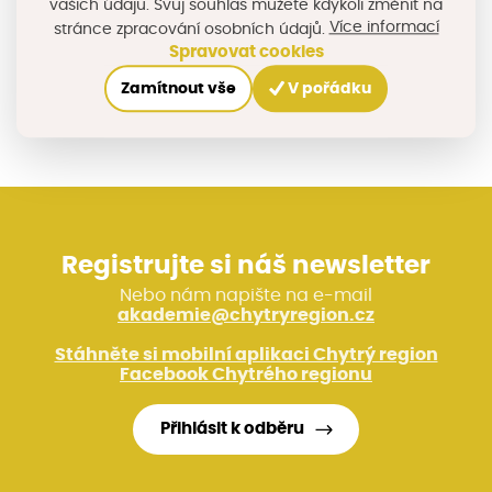
vašich údajů. Svůj souhlas můžete kdykoli změnit na
Více informací
stránce zpracování osobních údajů.
Spravovat cookies
Sdílejte na sociálních sítích
Zamítnout vše
V pořádku
Registrujte si náš newsletter
Nebo nám napište na e-mail
akademie@chytryregion.cz
Stáhněte si mobilní aplikaci Chytrý region
Facebook Chytrého regionu
Přihlásit k odběru