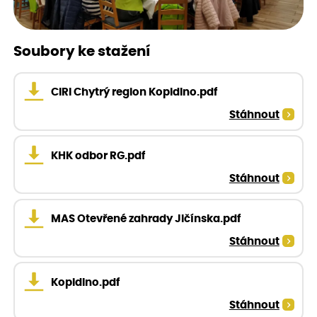
Soubory ke stažení
CIRI Chytrý region Kopidlno.pdf
Stáhnout
KHK odbor RG.pdf
Stáhnout
MAS Otevřené zahrady Jičínska.pdf
Stáhnout
Kopidlno.pdf
Stáhnout