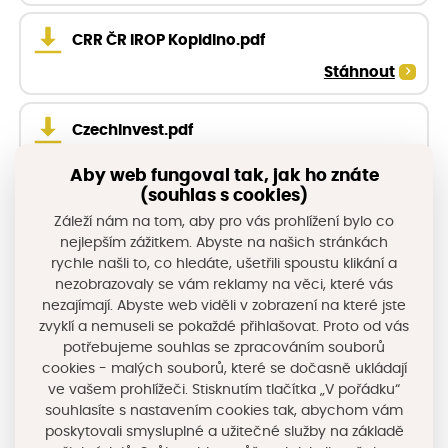
CRR ČR IROP Kopidlno.pdf
Stáhnout
CzechInvest.pdf
Stáhnout
Aby web fungoval tak, jak ho znáte
(souhlas s cookies)
SMO ČR.pdf
Záleží nám na tom, aby pro vás prohlížení bylo co
nejlepším zážitkem. Abyste na našich stránkách
Stáhnout
rychle našli to, co hledáte, ušetřili spoustu klikání a
nezobrazovaly se vám reklamy na věci, které vás
nezajímají. Abyste web viděli v zobrazení na které jste
Meziobecní spolupráce.pdf
zvyklí a nemuseli se pokaždé přihlašovat. Proto od vás
Stáhnout
potřebujeme souhlas se zpracováním souborů
cookies - malých souborů, které se dočasně ukládají
ve vašem prohlížeči. Stisknutím tlačítka „V pořádku“
SMS ČR.pdf
souhlasíte s nastavením cookies tak, abychom vám
Stáhnout
poskytovali smysluplné a užitečné služby na základě