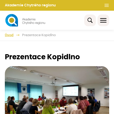
Akademie Chytrého regionu
Úvod
Prezentace Kopidlno
Prezentace Kopidlno