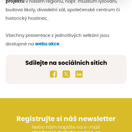
projektů
v našem regionu, např. muzeum lyžování,
budova školy, divadelní sál, společenské centrum či
historický hostinec.
Všechny prezentace z jednotlivých setkání jsou
dostupné na
webu akce
.
Sdílejte na sociálních sítích
Registrujte si náš newsletter
Nebo nám napište na e-mail