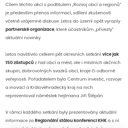
Cílem těchto akcí s podtitulem „Rozvoj obcí a regionů“
je především přenos informací, sdílení zkušeností
včetně vzájemné diskuse. Letos do území opět vyrazily
partnerské organizace
, které účastníkům „přivezly“
aktuální novinky.
Letos navštívilo celkem pět okresních setkání
více jak
150 zástupců
z řad obcí a měst, ale i místních akčních
skupin, dobrovolných svazků obcí, kraje či odborné
veřejnosti. Pořadatelem bylo Centrum investic, rozvoje
a inovací a Královéhradecký kraj na nich
reprezentoval náměstek hejtmana Jiří Štěpán.
V rámci každého setkání byly prezentovány aktuální
informace za
Regionální stálou konferenci KHK
a s ní