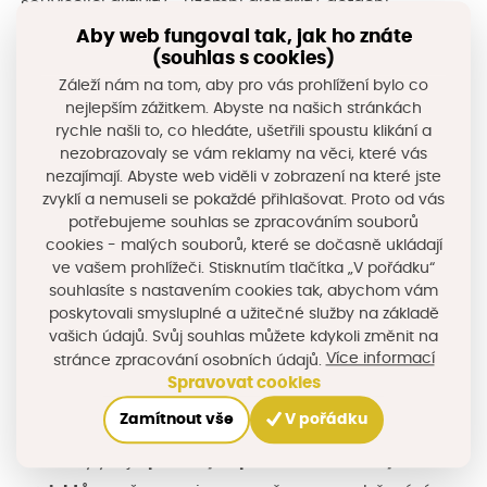
související aktivity - územní disparity, dotační
příležitosti, příprava 2028+ apod. (CIRI), ale i za oblast
Aby web fungoval tak, jak ho znáte
(souhlas s cookies)
regionálního rozvoje KHK (Krajský úřad KHK – odbor
Záleží nám na tom, aby pro vás prohlížení bylo co
RR, grantů a dotací).
nejlepším zážitkem. Abyste na našich stránkách
rychle našli to, co hledáte, ušetřili spoustu klikání a
Následovaly prezentace místních akčních skupin,
nezobrazovaly se vám reklamy na věci, které vás
nezajímají. Abyste web viděli v zobrazení na které jste
Centra pro regionální rozvoj ČR, Státního fondu
zvyklí a nemuseli se pokaždé přihlašovat. Proto od vás
podpory investic, agentury CzechInvest, Broadband
potřebujeme souhlas se zpracováním souborů
cookies - malých souborů, které se dočasně ukládají
Competence Office ČR, ale i
představení hostitelských
ve vašem prohlížeči. Stisknutím tlačítka „V pořádku“
měst a obcí
a jejich projektů.
souhlasíte s nastavením cookies tak, abychom vám
poskytovali smysluplné a užitečné služby na základě
Akce se letos konaly v obcích Dolní Branná 14. 11.
vašich údajů. Svůj souhlas můžete kdykoli změnit na
Více informací
stránce zpracování osobních údajů.
(Trutnovska), 18. 11. Hořice (Jičínsko), 21. 11. Hradec
Spravovat cookies
Králové (Hradecko), 25. 11. Skuhrov nad Bělou
Zamítnout vše
V pořádku
(Rychnovsko) a Velichovky 28. 11. (Náchodsko). K
vidění byly mj. i
příklady úspěšně zrealizovaných