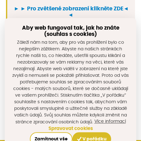
► ►
Pro zvětšené zobrazení klikněte ZDE
◄
◄
Aby web fungoval tak, jak ho znáte
(souhlas s cookies)
Předchozí lekce
Záleží nám na tom, aby pro vás prohlížení bylo co
nejlepším zážitkem. Abyste na našich stránkách
rychle našli to, co hledáte, ušetřili spoustu klikání a
nezobrazovaly se vám reklamy na věci, které vás
nezajímají. Abyste web viděli v zobrazení na které jste
Další lekce
zvyklí a nemuseli se pokaždé přihlašovat. Proto od vás
potřebujeme souhlas se zpracováním souborů
cookies - malých souborů, které se dočasně ukládají
ve vašem prohlížeči. Stisknutím tlačítka „V pořádku“
Sdílejte na sociálních sítích
souhlasíte s nastavením cookies tak, abychom vám
poskytovali smysluplné a užitečné služby na základě
vašich údajů. Svůj souhlas můžete kdykoli změnit na
Více informací
stránce zpracování osobních údajů.
Spravovat cookies
Zamítnout vše
V pořádku