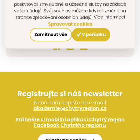
poskytovali smysluplné a užitečné služby na základě
−
vašich údajů. Svůj souhlas můžete kdykoli změnit na
Více informací
© Seznam.cz a.s. a další
stránce zpracování osobních údajů.
Spravovat cookies
Sdílejte na sociálních sítích
Zamítnout vše
V pořádku
Registrujte si náš newsletter
Nebo nám napište na e-mail
akademie@chytryregion.cz
Stáhněte si mobilní aplikaci Chytrý region
Facebook Chytrého regionu