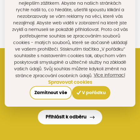
nejlepším zážitkem. Abyste na našich stránkách
rychle našli to, co hledáte, ušetřili spoustu klikání a
Sdílejte na sociálních sítích
nezobrazovaly se vám reklamy na věci, které vás
nezajímají. Abyste web viděli v zobrazení na které jste
zvyklí a nemuseli se pokaždé přihlašovat. Proto od vás
potřebujeme souhlas se zpracováním souborů
cookies - malých souborů, které se dočasně ukládají
ve vašem prohlížeči. Stisknutím tlačítka „V pořádku“
souhlasíte s nastavením cookies tak, abychom vám
poskytovali smysluplné a užitečné služby na základě
vašich údajů. Svůj souhlas můžete kdykoli změnit na
Registrujte si náš newsletter
Více informací
stránce zpracování osobních údajů.
Nebo nám napište na e-mail
Spravovat cookies
akademie@chytryregion.cz
Zamítnout vše
V pořádku
Stáhněte si mobilní aplikaci Chytrý region
Facebook Chytrého regionu
Přihlásit k odběru