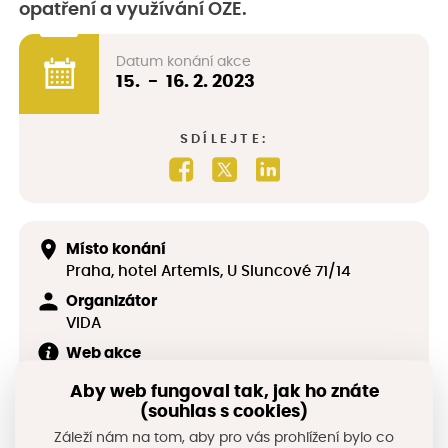
opatření a využívání OZE.
Datum konání akce
15
.
-
16. 2. 2023
SDÍLEJTE:
Místo konání
Praha, hotel Artemis, U Sluncové 71/14
Organizátor
VIDA
Web akce
https://www.vidacon.cz/cz/konference/ener
Aby web fungoval tak, jak ho znáte
geticky-management-pro-mesta-a-
obce/13
(souhlas s cookies)
Záleží nám na tom, aby pro vás prohlížení bylo co