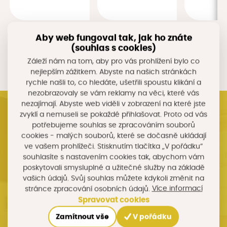
Aby web fungoval tak, jak ho znáte
(souhlas s cookies)
Zobrazit další
Záleží nám na tom, aby pro vás prohlížení bylo co
nejlepším zážitkem. Abyste na našich stránkách
rychle našli to, co hledáte, ušetřili spoustu klikání a
nezobrazovaly se vám reklamy na věci, které vás
nezajímají. Abyste web viděli v zobrazení na které jste
zvyklí a nemuseli se pokaždé přihlašovat. Proto od vás
Kalendář akcí
potřebujeme souhlas se zpracováním souborů
cookies - malých souborů, které se dočasně ukládají
ve vašem prohlížeči. Stisknutím tlačítka „V pořádku“
22. 9. 2026
souhlasíte s nastavením cookies tak, abychom vám
poskytovali smysluplné a užitečné služby na základě
vašich údajů. Svůj souhlas můžete kdykoli změnit na
Konference
Více informací
stránce zpracování osobních údajů.
Konference Příležitosti pro region 2026
Spravovat cookies
EA Hotel Tereziánský Dvůr, J. Koziny 336, Hradec Králové
Zamítnout vše
V pořádku
Detail události