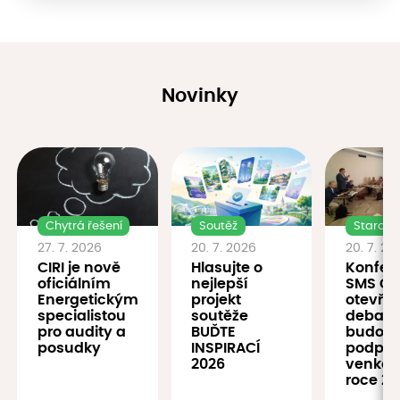
Novinky
Chytrá řešení
Soutěž
Starostu
27. 7. 2026
20. 7. 2026
20. 7. 20
CIRI je nově
Hlasujte o
Konfer
oficiálním
nejlepší
SMS ČR
Energetickým
projekt
otevřel
specialistou
soutěže
debatu
pro audity a
BUĎTE
budouc
posudky
INSPIRACÍ
podpor
2026
venkov
roce 20