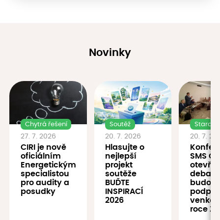
Novinky
Chytrá řešení
Soutěž
Starostu
27. 7. 2026
20. 7. 2026
20. 7. 20
CIRI je nově
Hlasujte o
Konfer
oficiálním
nejlepší
SMS ČR
Energetickým
projekt
otevřel
specialistou
soutěže
debatu
pro audity a
BUĎTE
budouc
posudky
INSPIRACÍ
podpor
2026
venkov
roce 20