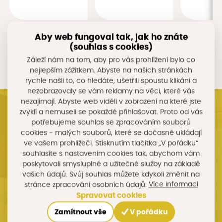
Aby web fungoval tak, jak ho znáte
(souhlas s cookies)
Zobrazit další
Záleží nám na tom, aby pro vás prohlížení bylo co
nejlepším zážitkem. Abyste na našich stránkách
rychle našli to, co hledáte, ušetřili spoustu klikání a
nezobrazovaly se vám reklamy na věci, které vás
nezajímají. Abyste web viděli v zobrazení na které jste
zvyklí a nemuseli se pokaždé přihlašovat. Proto od vás
Kalendář akcí
potřebujeme souhlas se zpracováním souborů
cookies - malých souborů, které se dočasně ukládají
ve vašem prohlížeči. Stisknutím tlačítka „V pořádku“
22. 9. 2026
souhlasíte s nastavením cookies tak, abychom vám
poskytovali smysluplné a užitečné služby na základě
vašich údajů. Svůj souhlas můžete kdykoli změnit na
Konference
Více informací
stránce zpracování osobních údajů.
Konference Příležitosti pro region 2026
Spravovat cookies
EA Hotel Tereziánský Dvůr, J. Koziny 336, Hradec Králové
Zamítnout vše
V pořádku
Detail události